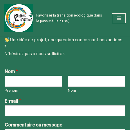
Favoriser la transition écologique dans
Aller
le pays Mélusin (86)
au
contenu
Une idée de projet, une question concernant nos actions
?
N’hésitez pas à nous solliciter.
Nom
*
Prénom
Nom
E-mail
*
Commentaire ou message